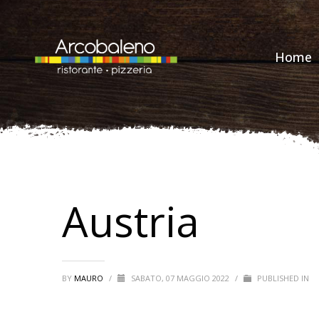
Home
Austria
BY
MAURO
/
SABATO, 07 MAGGIO 2022
/
PUBLISHED IN