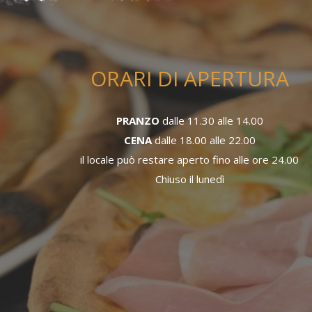
ORARI DI APERTURA
PRANZO
dalle 11.30 alle 14.00
CENA
dalle 18.00 alle 22.00
il locale può restare aperto fino alle ore 24.00
Chiuso il lunedì