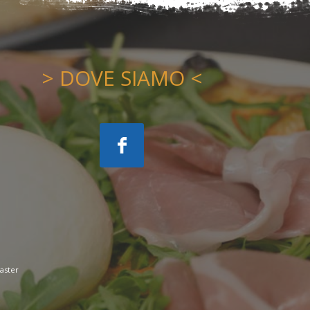
> DOVE SIAMO <
aster