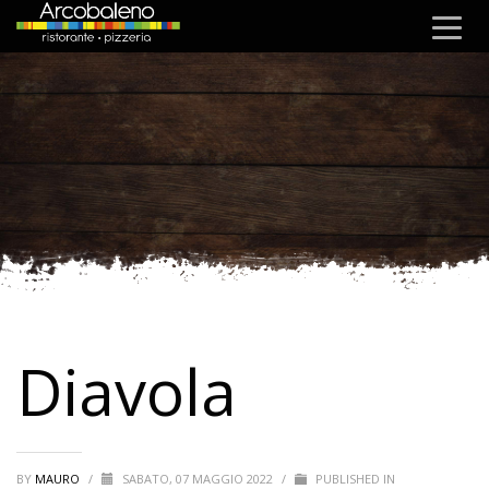
Diavola
BY
MAURO
/
SABATO, 07 MAGGIO 2022
/
PUBLISHED IN