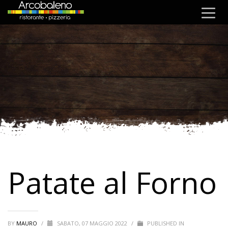
Patate al Forno
BY
MAURO
/
SABATO, 07 MAGGIO 2022
/
PUBLISHED IN