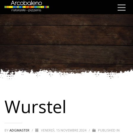
Wurstel
BY
ADGMASTER
/
VENERDÌ, 15 NOVEMBRE 2024
/
PUBLISHED IN