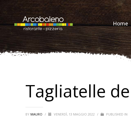
Home
Tagliatelle de
BY
MAURO
/
VENERDÌ, 13 MAGGIO 2022
/
PUBLISHED IN