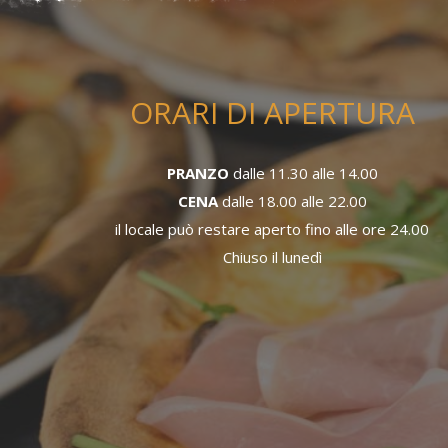
ORARI DI APERTURA
PRANZO
dalle 11.30 alle 14.00
CENA
dalle 18.00 alle 22.00
il locale può restare aperto fino alle ore 24.00
Chiuso il lunedì