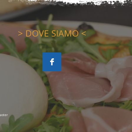
> DOVE SIAMO <
aster